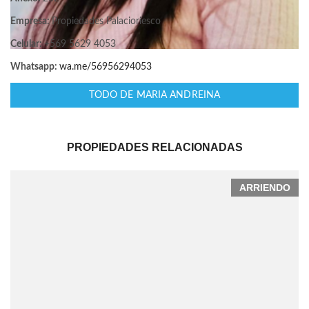
Empresa:
Propiedades Palacioriesco
Celular:
+569 5629 4053
Whatsapp:
wa.me/56956294053
TODO DE MARIA ANDREINA
PROPIEDADES RELACIONADAS
ARRIENDO