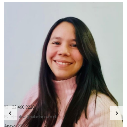
22 460 9220
ejecutiva@palacioriesco.cl
Anexo:
202