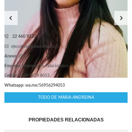
22 460 9220
ejecutiva@palacioriesco.cl
Anexo:
202
Empresa:
Propiedades Palacioriesco
Celular:
+569 5629 4053
Whatsapp:
wa.me/56956294053
TODO DE MARIA ANDREINA
PROPIEDADES RELACIONADAS