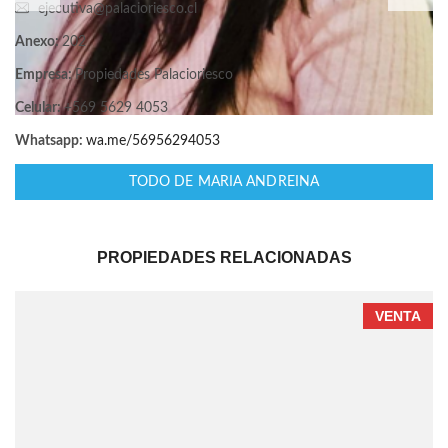
ejecutiva@palacioriesco.cl
Anexo:
202
Empresa:
Propiedades Palacioriesco
Celular:
+569 5629 4053
Whatsapp:
wa.me/56956294053
TODO DE MARIA ANDREINA
PROPIEDADES RELACIONADAS
VENTA