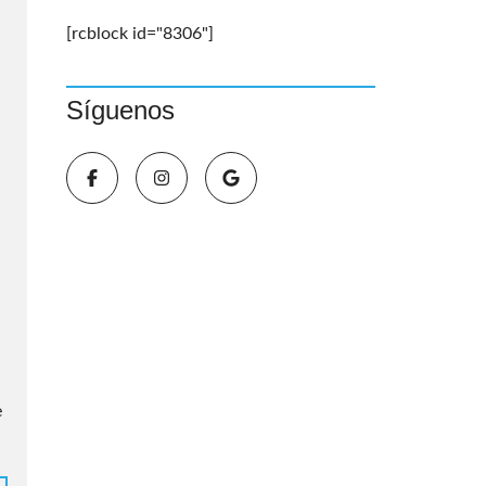
[rcblock id="8306"]
Síguenos
e