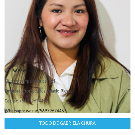
56979674457
ventas@palacioriesco.cl
Empresa:
Propiedades Palacio Riesco
Celular:
+56979674457
Whatsapp:
wa.me/56979674457
TODO DE GABRIELA CHURA