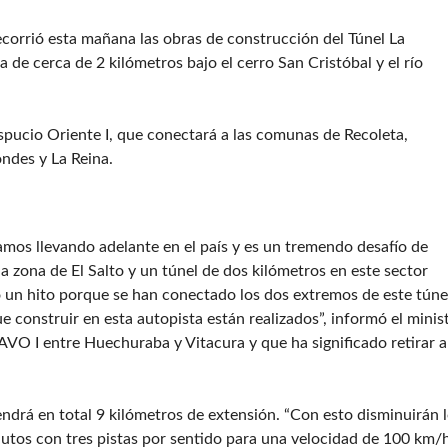
ecorrió esta mañana las obras de construcción del Túnel La
 de cerca de 2 kilómetros bajo el cerro San Cristóbal y el río
spucio Oriente I, que conectará a las comunas de Recoleta,
ndes y La Reina.
amos llevando adelante en el país y es un tremendo desafío de
a zona de El Salto y un túnel de dos kilómetros en este sector
un hito porque se han conectado los dos extremos de este túnel
ue construir en esta autopista están realizados”, informó el minis
VO I entre Huechuraba y Vitacura y que ha significado retirar a
endrá en total 9 kilómetros de extensión. “Con esto disminuirán 
utos con tres pistas por sentido para una velocidad de 100 km/h