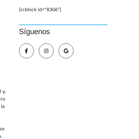
[rcblock id="8306"]
Síguenos
 y,
tro
 la
los
.