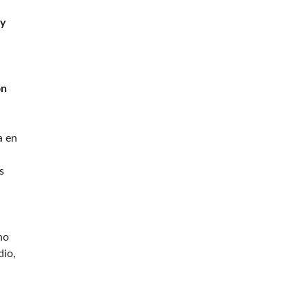
 y
on
a en
s
no
dio,